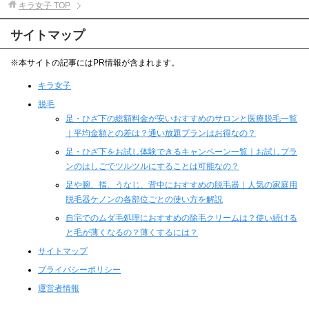
キラ女子
TOP
サイトマップ
※本サイトの記事にはPR情報が含まれます。
キラ女子
脱毛
足・ひざ下の総額料金が安いおすすめのサロンと医療脱毛一覧
｜平均金額との差は？通い放題プランはお得なの？
足・ひざ下をお試し体験できるキャンペーン一覧｜お試しプラ
ンのはしごでツルツルにすることは可能なの？
足や腕、指、うなじ、背中におすすめの脱毛器｜人気の家庭用
脱毛器ケノンの各部位ごとの使い方を解説
自宅でのムダ毛処理におすすめの除毛クリームは？使い続ける
と毛が薄くなるの？薄くするには？
サイトマップ
プライバシーポリシー
運営者情報